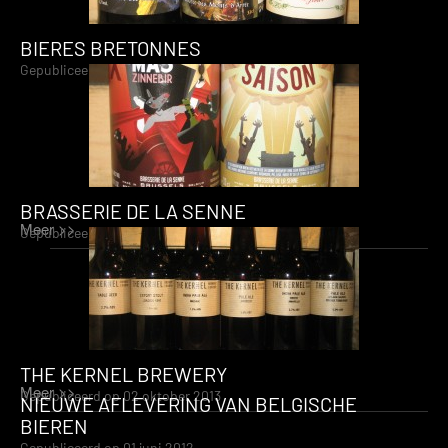
BIERES BRETONNES
Gepubliceerd op 22 oktober 2013
BRASSERIE DE LA SENNE
Meer >>
Gepubliceerd op 22 oktober 2013
THE KERNEL BREWERY
Meer >>
Gepubliceerd op 02 oktober 2013
NIEUWE AFLEVERING VAN BELGISCHE
BIEREN
Gepubliceerd op 01 juni 2012